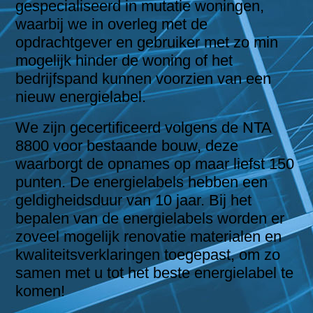
gespecialiseerd in mutatie woningen,
waarbij we in overleg met de
opdrachtgever en gebruiker met zo min
mogelijk hinder de woning of het
bedrijfspand kunnen voorzien van een
nieuw energielabel.
We zijn gecertificeerd volgens de NTA
8800 voor bestaande bouw, deze
waarborgt de opnames op maar liefst 150
punten. De energielabels hebben een
geldigheidsduur van 10 jaar. Bij het
bepalen van de energielabels worden er
zoveel mogelijk renovatie materialen en
kwaliteitsverklaringen toegepast, om zo
samen met u tot het beste energielabel te
komen!