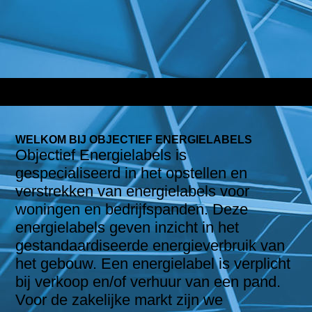
WELKOM BIJ OBJECTIEF ENERGIELABELS
Objectief Energielabels is
gespecialiseerd in het opstellen en
verstrekken van energielabels voor
woningen en bedrijfspanden. Deze
energielabels geven inzicht in het
gestandaardiseerde energieverbruik van
het gebouw. Een energielabel is verplicht
bij verkoop en/of verhuur van een pand.
Voor de zakelijke markt zijn we